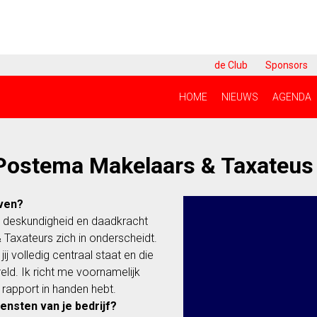
de Club
Sponsors
HOME
NIEUWS
AGENDA
 Postema Makelaars & Taxateus
jven?
it, deskundigheid en daadkracht
 Taxateurs zich in onderscheidt.
j volledig centraal staat en die
eld. Ik richt me voornamelijk
 rapport in handen hebt.
iensten van je bedrijf?