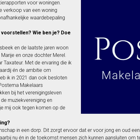
atierapporten voor woningen.
de verkoop van een woning
onafhankelijke waardebepaling
 voorstellen? Wie ben je? Doe
sbeek en de laatste jaren woon
 Marije en onze dochter Merel.
 Taxateur. Met de ervaring die ik
aardij én de ambitie om
heb ik in 2021 dan ook besloten
r Postema Makelaars
kken bij het verenigingsleven
j de muziekvereniging en
n je mij ook tegen komen op de
ing?
enschap in een dorp. Dit zorgt ervoor dat er voor jong en oud e
arbij nu én in de toekomst mensen zich kunnen aansluiten om t