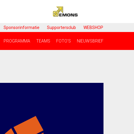
Sponsorinformatie
Supportersclub
WEBSHOP
PROGRAMMA
TEAMS
FOTO'S
NIEUWSBRIEF